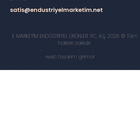
satis@endustriyelmarketim.net
E MARKETİM ENDÜSTRİYEL ÜRÜNLER TİC. A.Ş. 2026 © Tüm
hakları saklıdır.
web tasarım
grimor