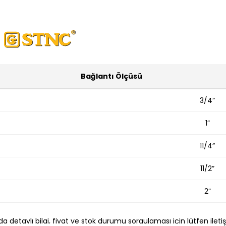
Bağlantı Ölçüsü
3/4”
1”
11/4”
11/2”
2”
a detaylı bilgi, fiyat ve stok durumu sorgulaması için lütfen ileti