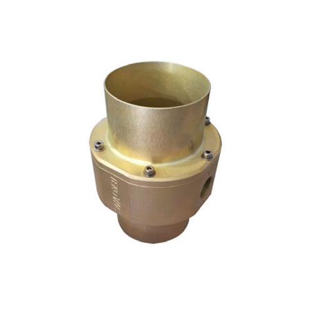
+90 537 956 96 84 / +90 262 658 94 61
satis@endustriyelmarketim.net