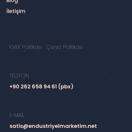
Blog
İletişim
KVKK Politikası
Çerez Politikası
TELEFON
+90 262 658 94 61 (pbx)
E-MAİL
satis@endustriyelmarketim.net