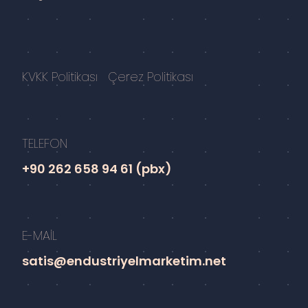
KVKK Politikası
Çerez Politikası
TELEFON
+90 262 658 94 61 (pbx)
E-MAİL
satis@endustriyelmarketim.net