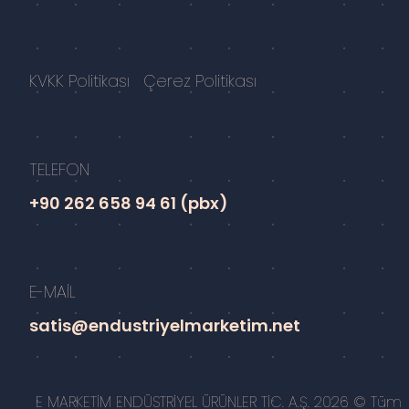
KVKK Politikası
Çerez Politikası
TELEFON
+90 262 658 94 61 (pbx)
E-MAİL
satis@endustriyelmarketim.net
E MARKETİM ENDÜSTRİYEL ÜRÜNLER TİC. A.Ş. 2026 © Tüm