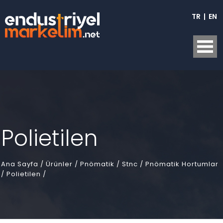
TR
|
EN
Polietilen
Ana Sayfa
/
Ürünler /
Pnömatik /
Stnc /
Pnömatik Hortumlar
/
Polietilen /