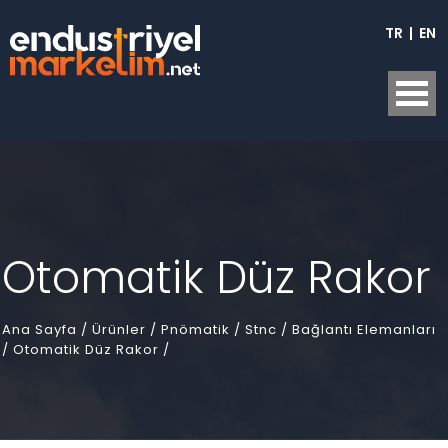
TR
|
EN
Otomatik Düz Rakor
Ana Sayfa
/
Ürünler /
Pnömatik /
Stnc /
Bağlantı Elemanları
/
Otomatik Düz Rakor /