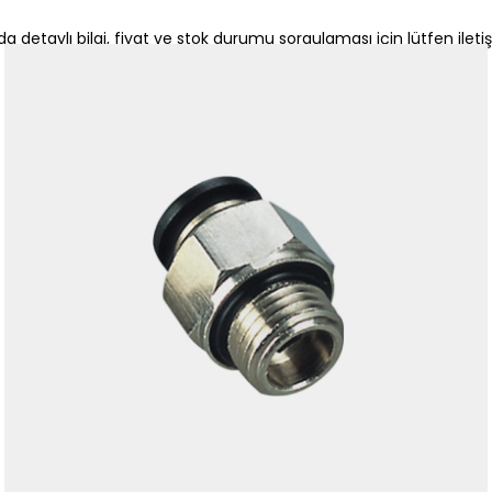
a detaylı bilgi, fiyat ve stok durumu sorgulaması için lütfen ileti
+90 537 956 96 84 / +90 262 658 94 61
satis@endustriyelmarketim.net