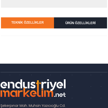
TEKNİK ÖZELLİKLER
ÜRÜN ÖZELLİKLERİ
Şekerpınar Mah. Muhsin Yazıcıoğlu Cd.