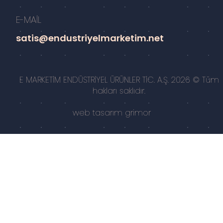
E-MAİL
satis@endustriyelmarketim.net
E MARKETİM ENDÜSTRİYEL ÜRÜNLER TİC. A.Ş. 2026 © Tüm
hakları saklıdır.
web tasarım
grimor