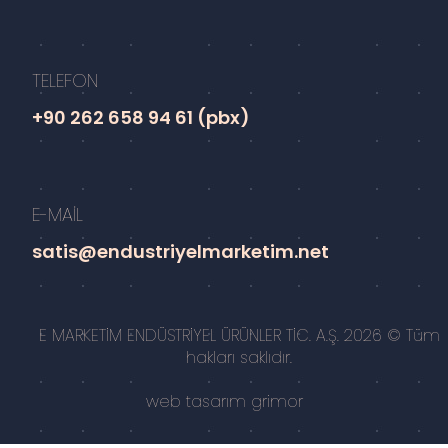
TELEFON
+90 262 658 94 61 (pbx)
E-MAİL
satis@endustriyelmarketim.net
E MARKETİM ENDÜSTRİYEL ÜRÜNLER TİC. A.Ş. 2026 © Tüm
hakları saklıdır.
web tasarım
grimor