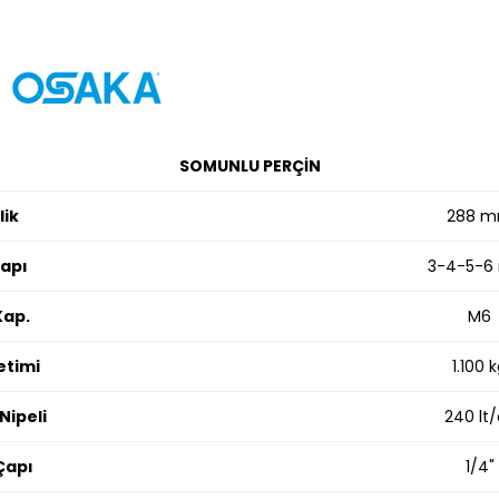
SOMUNLU PERÇİN
lik
288 
Çapı
3-4-5-
ap.
M6
etimi
1.100 
Nipeli
240 lt/
Çapı
1/4"