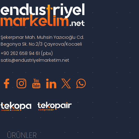
Şekerpınar Mah. Muhsin Yazıcıoğlu Cd.
Begonya Sk. No:2/3 Çayırova/Kocaeli
+90 262 658 94 61 (pbx)
satis@endustriyelmarketim.net
ÜRÜNLER