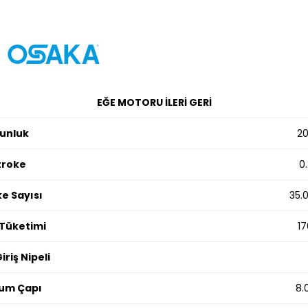
EĞE MOTORU İLERİ GERİ
unluk
2
troke
0
e Sayısı
35.
Tüketimi
17
iriş Nipeli
um Çapı
8.