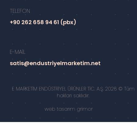
TELEFON
+90 262 658 94 61 (pbx)
E-MAİL
satis@endustriyelmarketim.net
E MARKETİM ENDÜSTRİYEL ÜRÜNLER TİC. A.Ş. 2026 © Tüm
hakları saklıdır.
web tasarım
grimor