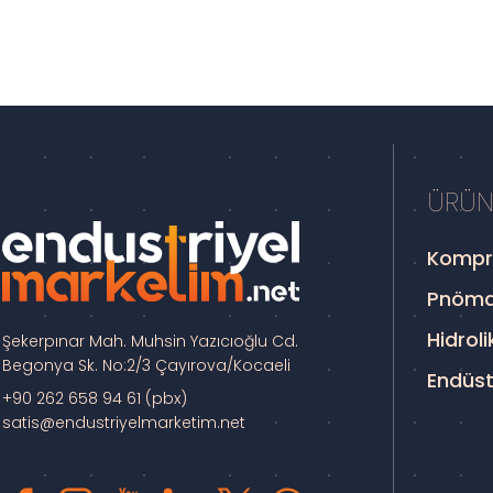
ÜRÜN
Kompr
Pnöma
Hidroli
Şekerpınar Mah. Muhsin Yazıcıoğlu Cd.
Begonya Sk. No:2/3 Çayırova/Kocaeli
Endüst
+90 262 658 94 61 (pbx)
satis@endustriyelmarketim.net