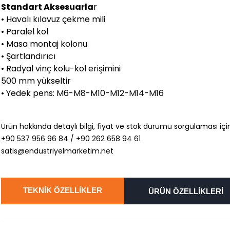
Standart Aksesuarla
r
• Havalı kılavuz çekme mili
• Paralel kol
• Masa montaj kolonu
• Şartlandırıcı
• Radyal vinç kolu-kol erişimini
500 mm yükseltir
• Yedek pens: M6-M8-M10-M12-M14-M16
Ürün hakkında detaylı bilgi, fiyat ve stok durumu sorgulaması için
+90 537 956 96 84 / +90 262 658 94 61
satis@endustriyelmarketim.net
TEKNİK ÖZELLİKLER
ÜRÜN ÖZELLİKLERİ