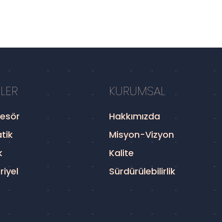
LER
KURUMSAL
esör
Hakkımızda
tik
Misyon-Vizyon
k
Kalite
riyel
Sürdürülebilirlik