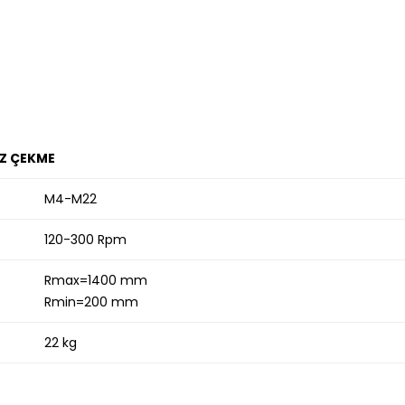
Z ÇEKME
M4-M22
120-300 Rpm
Rmax=1400 mm
Rmin=200 mm
22 kg