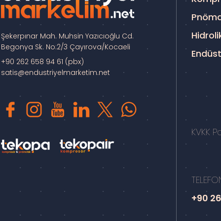
Pnöma
Hidroli
Şekerpınar Mah. Muhsin Yazıcıoğlu Cd.
Begonya Sk. No:2/3 Çayırova/Kocaeli
Endüst
+90 262 658 94 61 (pbx)
satis@endustriyelmarketim.net
KVKK Pol
TELEFO
+90 26