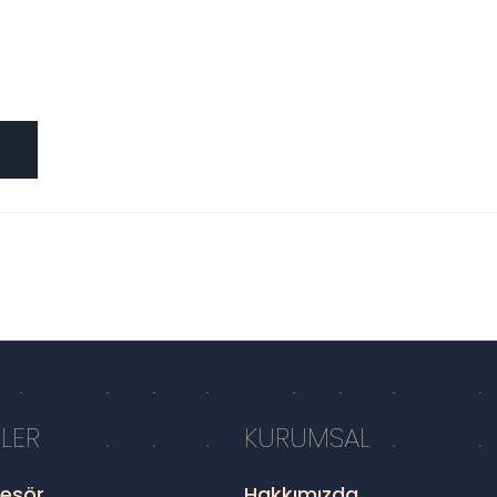
LER
KURUMSAL
esör
Hakkımızda