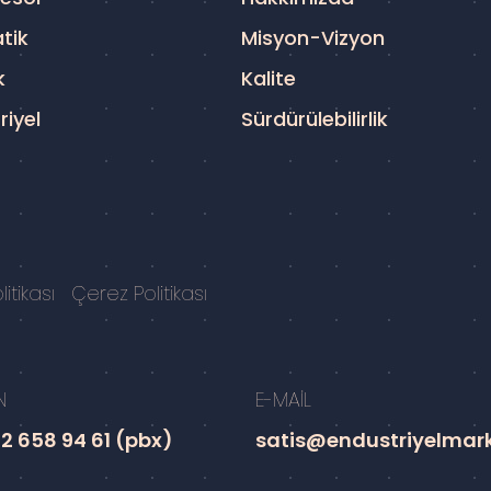
tik
Misyon-Vizyon
k
Kalite
riyel
Sürdürülebilirlik
itikası
Çerez Politikası
N
E-MAİL
2 658 94 61 (pbx)
satis@endustriyelmar