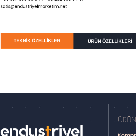
satis@endustriyelmarketim.net
TEKNİK ÖZELLİKLER
ÜRÜN ÖZELLİKLERİ
ÜRÜN
Kompr