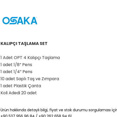
KALIPÇI TAŞLAMA SET
1 Adet OPT 4 Kalıpçı Taşlama
1 adet 1/8” Pens
1 adet 1/4” Pens
10 adet Saplı Taş ve Zımpara
1 adet Plastik Çanta
Koli Adedi 20 adet
Ürün hakkında detaylı bilgi, fiyat ve stok durumu sorgulaması için
+90 537 956 96 84 / +90 262 658 94 61