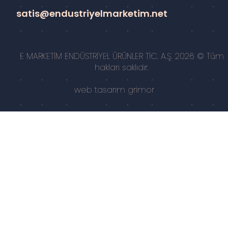
satis@endustriyelmarketim.net
E MARKETİM ENDÜSTRİYEL ÜRÜNLER TİC. A.Ş. 2026 © Tüm
hakları saklıdır.
web tasarım
grimor