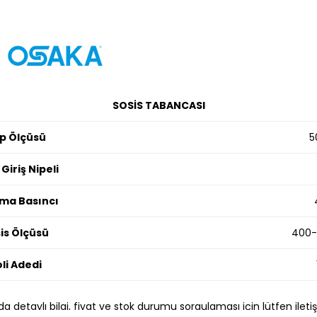
SOSİS TABANCASI
p Ölçüsü
5
Giriş Nipeli
şma Basıncı
is Ölçüsü
400-
li Adedi
a detaylı bilgi, fiyat ve stok durumu sorgulaması için lütfen ileti