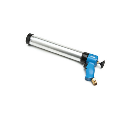
+90 537 956 96 84 / +90 262 658 94 61
satis@endustriyelmarketim.net