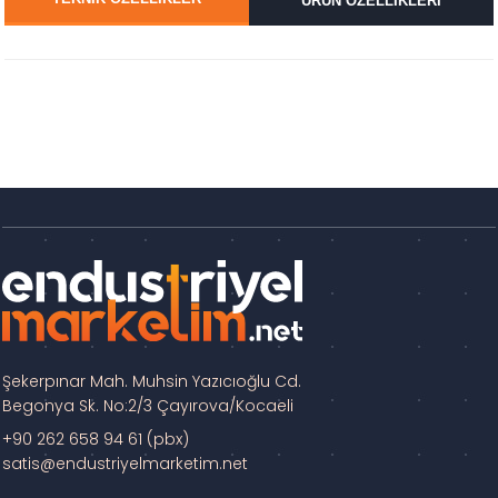
ÜRÜN ÖZELLİKLERİ
Şekerpınar Mah. Muhsin Yazıcıoğlu Cd.
Begonya Sk. No:2/3 Çayırova/Kocaeli
+90 262 658 94 61 (pbx)
satis@endustriyelmarketim.net