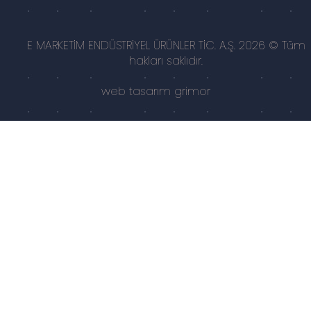
E MARKETİM ENDÜSTRİYEL ÜRÜNLER TİC. A.Ş. 2026 © Tüm
hakları saklıdır.
web tasarım
grimor