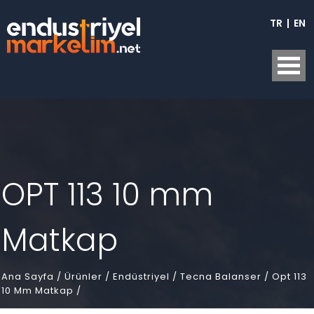
TR
|
EN
OPT 113 10 mm
Matkap
Ana Sayfa
/
Ürünler /
Endüstriyel /
Tecna Balanser /
Opt 113
10 Mm Matkap /