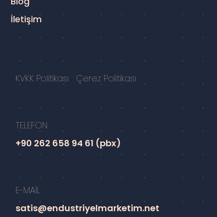
Blog
İletişim
KVKK Politikası
Çerez Politikası
TELEFON
+90 262 658 94 61 (pbx)
E-MAİL
satis@endustriyelmarketim.net