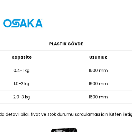
PLASTİK GÖVDE
Kapasite
Uzunluk
0.4-1 kg
1600 mm
1.0-2 kg
1600 mm
2.0-3 kg
1600 mm
a detaylı bilgi, fiyat ve stok durumu sorgulaması için lütfen ileti
+90 537 956 96 84 / +90 262 658 94 61
satis@endustriyelmarketim.net