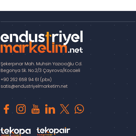
Şekerpınar Mah. Muhsin Yazıcıoğlu Cd.
Begonya Sk. No:2/3 Çayırova/Kocaeli
+90 262 658 94 61 (pbx)
satis@endustriyelmarketim.net