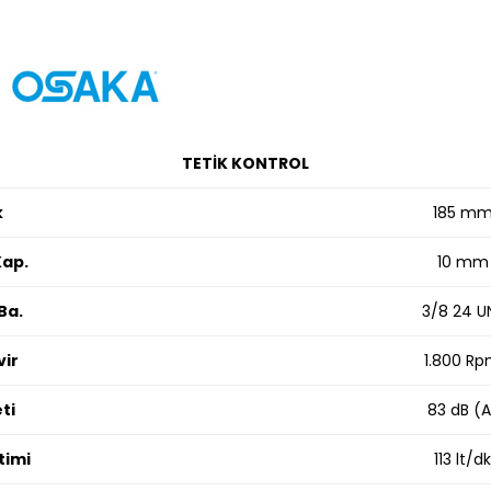
TETİK KONTROL
k
185 m
ap.
10 mm
Ba.
3/8 24 U
vir
1.800 R
ti
83 dB (A
timi
113 lt/dk