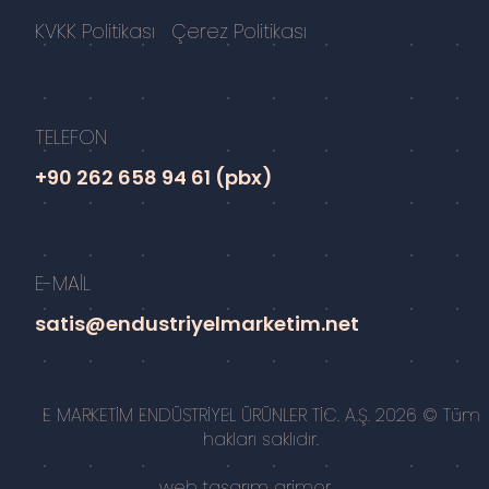
KVKK Politikası
Çerez Politikası
TELEFON
+90 262 658 94 61 (pbx)
E-MAİL
satis@endustriyelmarketim.net
E MARKETİM ENDÜSTRİYEL ÜRÜNLER TİC. A.Ş. 2026 © Tüm
hakları saklıdır.
web tasarım
grimor