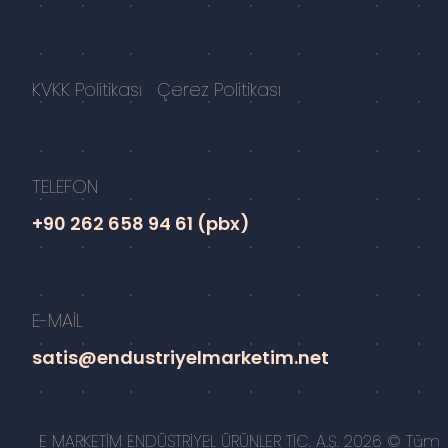
KVKK Politikası
Çerez Politikası
TELEFON
+90 262 658 94 61 (pbx)
E-MAİL
satis@endustriyelmarketim.net
E MARKETİM ENDÜSTRİYEL ÜRÜNLER TİC. A.Ş. 2026 © Tüm