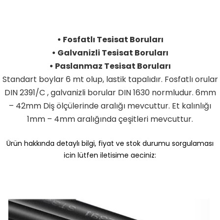
• Fosfatlı Tesisat Boruları
• Galvanizli Tesisat Boruları
• Paslanmaz Tesisat Boruları
Standart boylar 6 mt olup, lastik tapalıdır. Fosfatlı orular
DIN 2391/C , galvanizli borular DIN 1630 normludur. 6mm
– 42mm Diş ölçülerinde aralığı mevcuttur. Et kalınlığı
1mm – 4mm aralığında çeşitleri mevcuttur.
Ürün hakkında detaylı bilgi, fiyat ve stok durumu sorgulaması
için lütfen iletişime geçiniz:
+90 537 956 96 84 / +90 262 658 94 61
satis@endustriyelmarketim.net