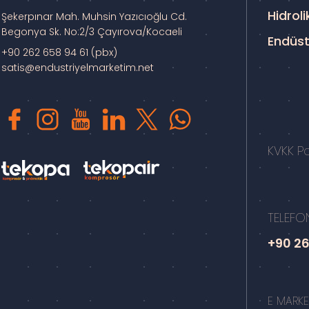
Hidroli
Şekerpınar Mah. Muhsin Yazıcıoğlu Cd.
Begonya Sk. No:2/3 Çayırova/Kocaeli
Endüst
+90 262 658 94 61 (pbx)
satis@endustriyelmarketim.net
KVKK Pol
TELEFO
+90 26
E MARKET