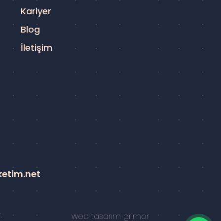
Kariyer
Blog
İletişim
ketim.net
.
web tasarım
grimor