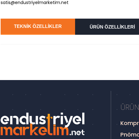
satis@endustriyelmarketim.net
TEKNİK ÖZELLİKLER
ÜRÜN ÖZELLİKLERİ
ÜRÜN
Kompr
Pnöma