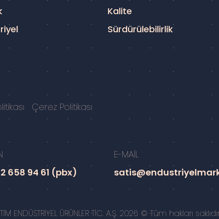
k
Kalite
riyel
Sürdürülebilirlik
itikası
Çerez Politikası
N
E-MAİL
2 658 94 61 (pbx)
satis@endustriyelmar
İM ENDÜSTRİYEL ÜRÜNLER TİC. A.Ş. 2026 © Tüm hakları saklıdır