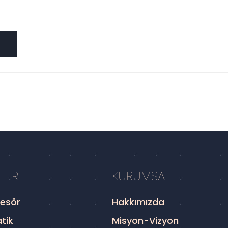
LER
KURUMSAL
esör
Hakkımızda
tik
Misyon-Vizyon