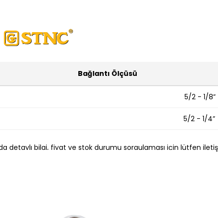
Bağlantı Ölçüsü
5/2 - 1/8”
5/2 - 1/4”
a detaylı bilgi, fiyat ve stok durumu sorgulaması için lütfen ileti
+90 537 956 96 84 / +90 262 658 94 61
satis@endustriyelmarketim.net