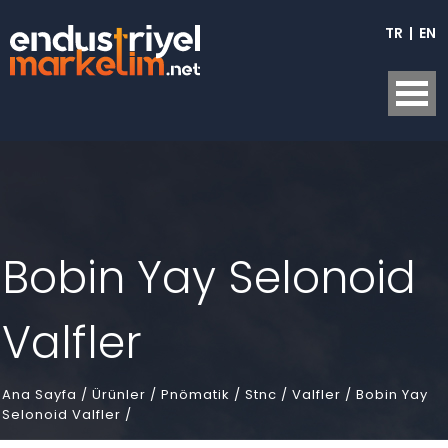
TR
|
EN
Bobin Yay Selonoid
Valfler
Ana Sayfa
/
Ürünler /
Pnömatik /
Stnc /
Valfler /
Bobin Yay
Selonoid Valfler /