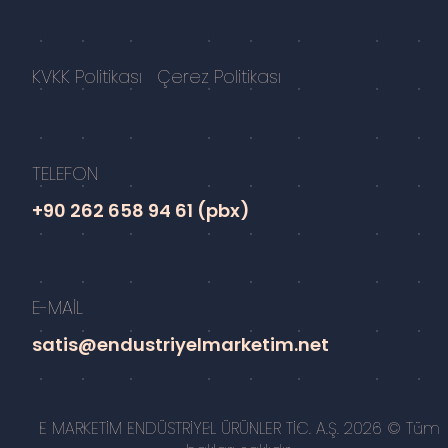
KVKK Politikası
Çerez Politikası
TELEFON
+90 262 658 94 61 (pbx)
E-MAİL
satis@endustriyelmarketim.net
E MARKETİM ENDÜSTRİYEL ÜRÜNLER TİC. A.Ş. 2026 © Tüm