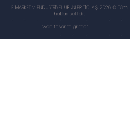
E MARKETİM ENDÜSTRİYEL ÜRÜNLER TİC. A.Ş. 2026 © Tüm
hakları saklıdır.
web tasarım
grimor