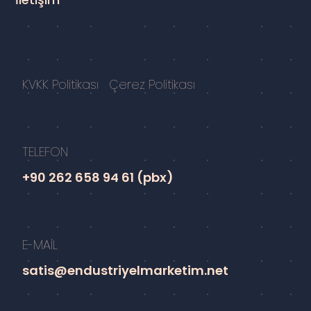
KVKK Politikası
Çerez Politikası
TELEFON
+90 262 658 94 61 (pbx)
E-MAİL
satis@endustriyelmarketim.net