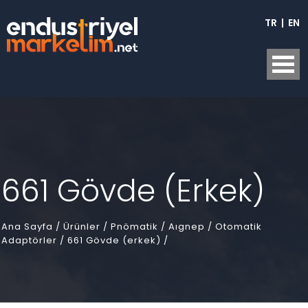
TR
|
EN
661 Gövde (Erkek)
Ana Sayfa
/
Ürünler /
Pnömatik /
Aıgnep /
Otomatik
Adaptörler /
661 Gövde (erkek) /