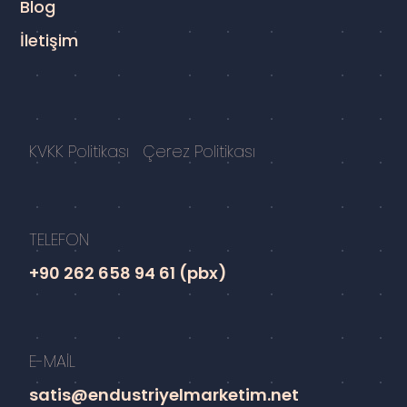
Blog
İletişim
KVKK Politikası
Çerez Politikası
TELEFON
+90 262 658 94 61 (pbx)
E-MAİL
satis@endustriyelmarketim.net