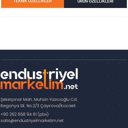
TEKNİK ÖZELLİKLER
ÜRÜN ÖZELLİKLERİ
Şekerpınar Mah. Muhsin Yazıcıoğlu Cd.
Begonya Sk. No:2/3 Çayırova/Kocaeli
+90 262 658 94 61 (pbx)
satis@endustriyelmarketim.net