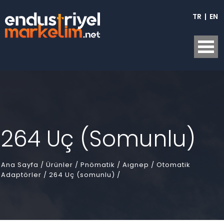
TR
|
EN
264 Uç (Somunlu)
Ana Sayfa
/
Ürünler /
Pnömatik /
Aıgnep /
Otomatik
Adaptörler /
264 Uç (somunlu) /