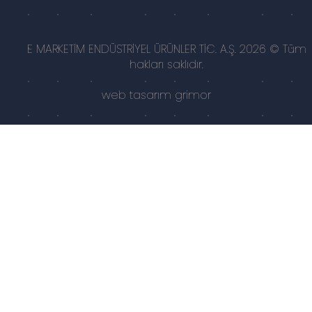
E MARKETİM ENDÜSTRİYEL ÜRÜNLER TİC. A.Ş. 2026 © Tüm
hakları saklıdır.
web tasarım
grimor